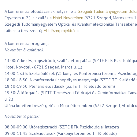
A konferencia elõadásainak helyszíne a
Szegedi Tudományegyetem Bölcs
Egyetem u. 2.), a szállás a
(6721 Szeged, Maros utca 1.)
Hotel Novotelben
Szegedi Tudományegyetem Optikai és Kvantumelektronikai Tanszékének 
láttunk a tervezett új
is.
ELI lézerprojektrõl
A konferencia programja:
November 8. csütörtök:
13.00: érkezés, regisztráció, szállás elfoglalása (SZTE BTK Pszichológia
Hotel Novotel - 6721 Szeged, Maros u. 1.)
14.00-17.35: Szekcióülések (Várkonyi és Konferencia terem a Pszichológ
18.00-18.30: A konferencia ünnepélyes megnyitója (SZTE TTIK elõadó 
18.30-19.30: Plenáris elõadások (SZTE TTIK elõadó terem)
19.30: Állófogadás (SZTE Természeti Földrajzi és Geoinformatikai Tan
u. 2.)
Utána kötetlen beszélgetés a Mojo étteremben (6722 Szeged, Alföldi u.
November 9. péntek:
08.00-09.00: Utóregisztráció (SZTE BTK Pszichológiai Intézet)
09.00-11.45: Szekcióülések (Várkonyi terem és TTIK-elõadó)