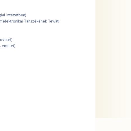
iai Intézetben)
melektronikai Tanszékének Tewati
ovotel)
. emelet)