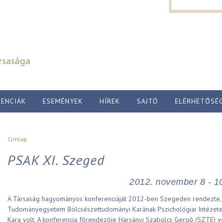
Keresés űr
Ugrás a tartalomra
Keresés
ENCIÁK
ESEMÉNYEK
HÍREK
SAJTÓ
ELÉRHETŐSÉ
Jelenlegi hely
Címlap
PSAK XI. Szeged
2012. november 8 - 1
A Társaság hagyományos konferenciáját 2012-ben Szegeden rendezte,
Tudományegyetem Bölcsészettudományi Karának Pszichológiai Intézete
Kara volt. A konferencia főrendezője Harsányi Szabolcs Gergõ (SZTE) vo