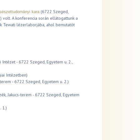
(6722 Szeged,
észettudományi kara
 volt. A konferencia során ellátogattunk a
Tewati lézerlaborjába, ahol bemutatót
i Intézet - 6722 Szeged, Egyetem u. 2.,
iai Intézetben)
terem - 6722 Szeged, Egyetem u. 2.)
szék, Jakucs-terem - 6722 Szeged, Egyetem
 1.)