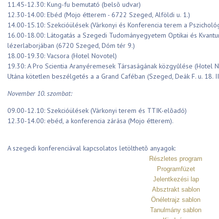
11.45-12.30: Kung-fu bemutató (belsõ udvar)
12.30-14.00: Ebéd (Mojo étterem - 6722 Szeged, Alföldi u. 1.)
14.00-15.10: Szekcióülések (Várkonyi és Konferencia terem a Pszichológ
16.00-18.00: Látogatás a Szegedi Tudományegyetem Optikai és Kvantu
lézerlaborjában (6720 Szeged, Dóm tér 9.)
18.00-19.30: Vacsora (Hotel Novotel)
19.30: A Pro Scientia Aranyéremesek Társaságának közgyûlése (Hotel N
Utána kötetlen beszélgetés a a Grand Caféban (Szeged, Deák F. u. 18. II
November 10. szombat:
09.00-12.10: Szekcióülések (Várkonyi terem és TTIK-elõadó)
12.30-14.00: ebéd, a konferencia zárása (Mojo étterem).
A szegedi konferenciával kapcsolatos letölthetõ anyagok:
Részletes program
Programfüzet
Jelentkezési lap
Absztrakt sablon
Önéletrajz sablon
Tanulmány sablon