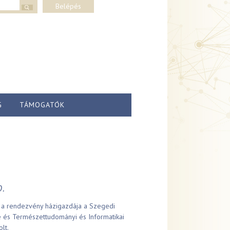
lap
Belépés
G
TÁMOGATÓK
0.
 a rendezvény házigazdája a Szegedi
 és Természettudományi és Informatikai
lt.