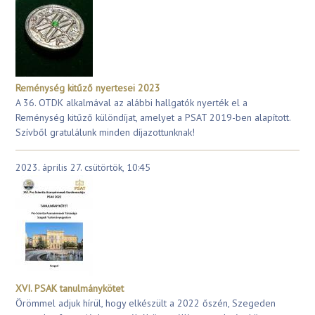
Reménység kitűző nyertesei 2023
A 36. OTDK alkalmával az alábbi hallgatók nyerték el a
Reménység kitűző különdíjat, amelyet a PSAT 2019-ben alapított.
Szívből gratulálunk minden díjazottunknak!
2023. április 27. csütörtök, 10:45
XVI. PSAK tanulmánykötet
Örömmel adjuk hírül, hogy elkészült a 2022 őszén, Szegeden