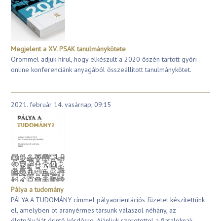
Megjelent a XV. PSAK tanulmánykötete
Örömmel adjuk hírül, hogy elkészült a 2020 őszén tartott győri
online konferenciánk anyagából összeállított tanulmánykötet.
2021. február 14. vasárnap, 09:15
Pálya a tudomány
PÁLYA A TUDOMÁNY címmel pályaorientációs füzetet készítettünk
el, amelyben öt aranyérmes társunk válaszol néhány, az
életpályáját érintő kérdésre. Ajánljuk szeretettel a fiataloknak,