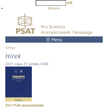
Keresés űrlap
Keresés
Ugrás a tartalomra
Belépés
☰ Menü
Jelenlegi hely
Címlap
Hírek
2025. május 23. péntek, 10:00
XVII. PSAK tanulmánykötet