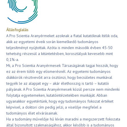
Állásfoglalás
A Pro Scientia Aranyérmeket azoknak a fiatal kutatóknak ítélik oda,
akik az egyetemi éveik során kiemelkedő tudományos
teljesítményt nyújtottak. Azóta is minden második évben 45-50
tehetség részesül a kitüntetésben, korosztályuk kevesebb mint
0,1%-a.
Mi, a Pro Scientia Aranyérmesek Társaságának tagjai hisszük, hogy
ez az érem több egy elismerésnél. Az egyetemi tudományos
diákkörök résztvevőit arra ösztönzi, hogy becsületes munkával
tegyék le az alapjait egy – akár élethosszig is tartó – kutatói
pályának. A Pro Scientia Aranyérmesek közül persze nem mindenki
folytatja egyetemeken, kutatóintézetekben munkáját. Abban
ugyanakkor egyetértünk, hogy egy tudományos fokozat értéket
képvisel, a doktori cím pedig jelzi, a viselője megfelel a
tudományos élet elvárásainak.
Ha a tudomány művelője hű kíván maradni a megszerzett fokozata
által bizonyított szakmaiságához, akkor később is a tudományos