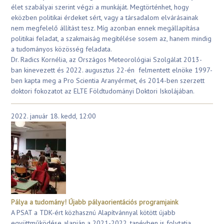
élet szabályai szerint végzi a munkáját. Megtörténhet, hogy
eközben politikai érdeket sért, vagy a társadalom elvárásainak
nem megfelelő állítást tesz. Míg azonban ennek megállapítása
politikai feladat, a szakmaiság megítélése sosem az, hanem mindig
a tudományos közösség feladata.
Dr. Radics Kornélia, az Országos Meteorológiai Szolgálat 2013-
ban kinevezett és 2022. augusztus 22-én felmentett elnöke 1997-
ben kapta meg a Pro Scientia Aranyérmet, és 2014-ben szerzett
doktori fokozatot az ELTE Földtudományi Doktori Iskolájában.
2022. január 18. kedd, 12:00
Pálya a tudomány! Újabb pályaorientációs programjaink
A PSAT a TDK-ért közhasznú Alapítvánnyal kötött újabb
együttműködése alapján a 2021-2022. tanévben is folytatja