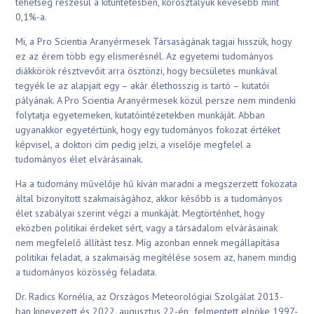
tehetség részesül a kitüntetésben, korosztályuk kevesebb mint
0,1%-a.
Mi, a Pro Scientia Aranyérmesek Társaságának tagjai hisszük, hogy
ez az érem több egy elismerésnél. Az egyetemi tudományos
diákkörök résztvevőit arra ösztönzi, hogy becsületes munkával
tegyék le az alapjait egy – akár élethosszig is tartó – kutatói
pályának. A Pro Scientia Aranyérmesek közül persze nem mindenki
folytatja egyetemeken, kutatóintézetekben munkáját. Abban
ugyanakkor egyetértünk, hogy egy tudományos fokozat értéket
képvisel, a doktori cím pedig jelzi, a viselője megfelel a
tudományos élet elvárásainak.
Ha a tudomány művelője hű kíván maradni a megszerzett fokozata
által bizonyított szakmaiságához, akkor később is a tudományos
élet szabályai szerint végzi a munkáját. Megtörténhet, hogy
eközben politikai érdeket sért, vagy a társadalom elvárásainak
nem megfelelő állítást tesz. Míg azonban ennek megállapítása
politikai feladat, a szakmaiság megítélése sosem az, hanem mindig
a tudományos közösség feladata.
Dr. Radics Kornélia, az Országos Meteorológiai Szolgálat 2013-
ban kinevezett és 2022. augusztus 22-én felmentett elnöke 1997-