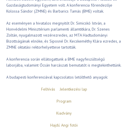
Gazdaságtudományi Egyetem volt. A konferencia főrendezője
Kolossa Sándor (ZMNE) és Barbarics Tamás (BME) voltak.
Az eseményen a hivatalos megnyitót Dr. Simicskó István, a
Honvédelmi Minisztérium parlamenti államtitkára, Dr. Szenes
Zoltán, nyugalmazott vezérezredes, az MTA Hadtudományi
Bizottságának elnöke, és Siposné Dr. Kecskeméthy Klára ezredes, a
ZMNE oktatási rektorhelyettese tartották.
A konferencia során ellátogattunk a BME nagyfeszültségű
laborjába, valamint Ócsán harcászati bemutatót is megtekinthettünk.
A budapesti konferenciával kapcsolatos letölthetõ anyagok:
Felhívás
Jelentkezési lap
Program
Kiadvány
Hajdú Angi fotói