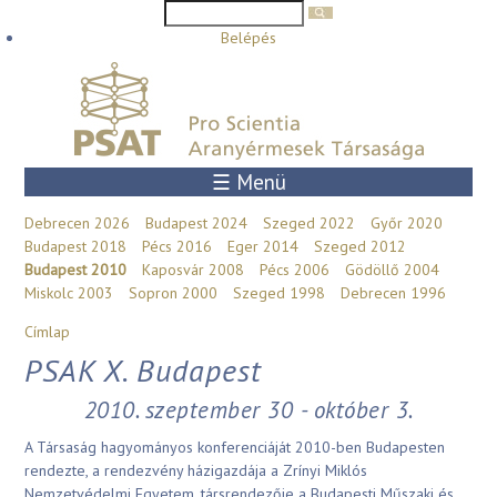
Keresés űrlap
Keresés
Ugrás a tartalomra
Belépés
☰ Menü
Debrecen 2026
Budapest 2024
Szeged 2022
Győr 2020
Budapest 2018
Pécs 2016
Eger 2014
Szeged 2012
Budapest 2010
Kaposvár 2008
Pécs 2006
Gödöllő 2004
Miskolc 2003
Sopron 2000
Szeged 1998
Debrecen 1996
Jelenlegi hely
Címlap
PSAK X. Budapest
2010. szeptember 30 - október 3.
A Társaság hagyományos konferenciáját 2010-ben Budapesten
rendezte, a rendezvény házigazdája a Zrínyi Miklós
Nemzetvédelmi Egyetem, társrendezője a Budapesti Műszaki és