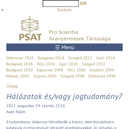
Keresés űrlap
Keresés
Ugrás a tartalomra
Belépés
☰ Menü
Debrecen 2026
Budapest 2024
Szeged 2022
Győr 2020
Budapest 2018
Pécs 2016
Eger 2014
Szeged 2012
Budapest 2010
Kaposvár 2008
Pécs 2006
Gödöllő 2004
Miskolc 2003
Sopron 2000
Szeged 1998
Debrecen 1996
Jelenlegi hely
Címlap
Hálózatok és/vagy jogtudomány?
2022. augusztus 24. szerda, 22:26
Auer Ádám
A tudományos diskurzus bővelkedik a transz-, interdiszciplináris
kutatások ösztönzésével létrejött eredményekkel. Az előadás is