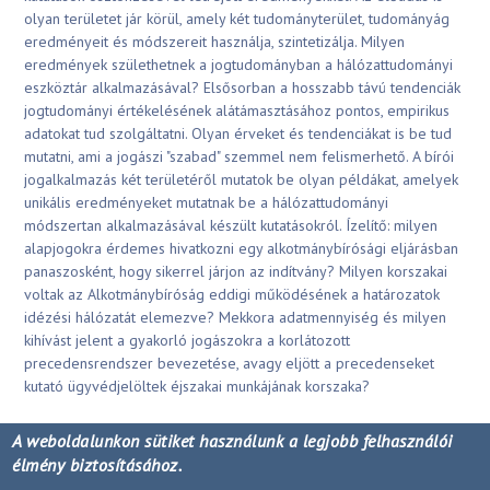
olyan területet jár körül, amely két tudományterület, tudományág
eredményeit és módszereit használja, szintetizálja. Milyen
eredmények születhetnek a jogtudományban a hálózattudományi
eszköztár alkalmazásával? Elsősorban a hosszabb távú tendenciák
jogtudományi értékelésének alátámasztásához pontos, empirikus
adatokat tud szolgáltatni. Olyan érveket és tendenciákat is be tud
mutatni, ami a jogászi "szabad" szemmel nem felismerhető. A bírói
jogalkalmazás két területéről mutatok be olyan példákat, amelyek
unikális eredményeket mutatnak be a hálózattudományi
módszertan alkalmazásával készült kutatásokról. Ízelítő: milyen
alapjogokra érdemes hivatkozni egy alkotmánybírósági eljárásban
panaszosként, hogy sikerrel járjon az indítvány? Milyen korszakai
voltak az Alkotmánybíróság eddigi működésének a határozatok
idézési hálózatát elemezve? Mekkora adatmennyiség és milyen
kihívást jelent a gyakorló jogászokra a korlátozott
precedensrendszer bevezetése, avagy eljött a precedenseket
kutató ügyvédjelöltek éjszakai munkájának korszaka?
A weboldalunkon sütiket használunk a legjobb felhasználói
A hozzászóláshoz
be kell jelentkezni
élmény biztosításához.
Impresszum
|
Kapcsolat