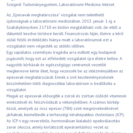
Szegedi Tudományegyetem, Laboratóriumi Medicina Intézet
Az „Epesavak meghatározása” vizsgálat nem tekinthető
újdonságnak a laboratóriumi medicinában. 2013. január 1-ig a
Szabálykönyvben 21710-es kódon megtalálható volt, de ettől a
dátumtól kezdve törlésre került. Finanszírozás híján, illetve a kérő
oldal felőli érdeklődés hiánya miatt a laboratóriumok ezt a
vizsgálatot nem végezték az utóbbi időben.
Egy sajnálatos személyes tragédia arra indított egy budapesti
jogásznőt, hogy ezt az elfeledett vizsgálatot újra életre keltse. A
nagyobb kórházak és egészségügyi centrumok vezetőit
megkeresve kérte őket, hogy vezessék be az intézményükben az
epesavak meghatározását. Ennek a civil kezdeményezésnek
köszönhetően több diagnosztikai laboratórium is beállította a
vizsgálatot.
Maguk az epesavak elősegítik a zsírok és zsírban oldódó vitaminok
emésztését és felszívódását a vékonybélben. A számos kórkép
közül, amelyek az össz epesav (TBA) szint megnövekedésével
járhatnak, kiemelkedik a terhességi intrahepatikus cholestasis (ICP).
Az ICP-t egy reverzibilis, hormonálisan kialakuló epekiválasztási
zavar okozza, amely korlátozott epeáramláshoz vezet az