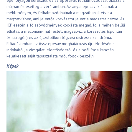
epehólyagon keresztül, és az epesavak felhalmozódását okozza a
májban és esetleg a véráramban. Az anyai epesavak átjutnak a
méhlepényen, és felhalmozódhatnak a magzatban, illetve a
magzatvízben, ami jelentős kockázatot jelent a magzatra nézve. Az
ICP esetén a fő szövődmények kockázta megnő, ld. a méhen belüli
elhalás, a meconium-mal festett magzatvíz, a koraszülés (spontán
és iatrogén) és az újszülöttkori légzési distressz szindróma.
Előadásomban az össz epesav meghatározás újraéledésének
indokairól, a vizsgálat jelentőségéről és a beállítása kapcsán
keletkezett saját tapasztalataimról fogok beszélni.
Képek