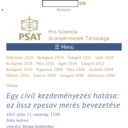
Keresés űrlap
Keresés
Ugrás a tartalomra
Belépés
☰ Menü
Debrecen 2026
Budapest 2024
Szeged 2022
Győr 2020
Budapest 2018
Pécs 2016
Eger 2014
Szeged 2012
Budapest 2010
Kaposvár 2008
Pécs 2006
Gödöllő 2004
Miskolc 2003
Sopron 2000
Szeged 1998
Debrecen 1996
Jelenlegi hely
Címlap
Egy civil kezdeményezés hatása:
az össz epesav mérés bevezetése
2022. július 31. vasárnap, 11:00
Siska Andrea
vegyész, klinikai biokémikus