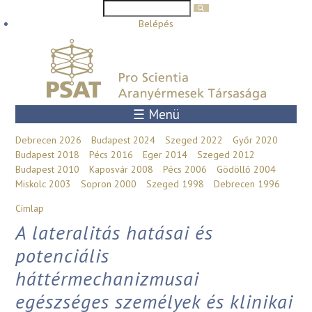
Keresés űrlap
Keresés
Ugrás a tartalomra
Belépés
☰ Menü
Debrecen 2026
Budapest 2024
Szeged 2022
Győr 2020
Budapest 2018
Pécs 2016
Eger 2014
Szeged 2012
Budapest 2010
Kaposvár 2008
Pécs 2006
Gödöllő 2004
Miskolc 2003
Sopron 2000
Szeged 1998
Debrecen 1996
Jelenlegi hely
Címlap
A lateralitás hatásai és
potenciális
háttérmechanizmusai
egészséges személyek és klinikai