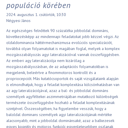
populáció körében
2024. augusztus 1. csütörtök, 10:30
Négyesi János
Az egészséges felnőttek 90 százaléka jobboldal domináns,
következésképp az mindennapi feladatokat jobb kézzel végzi. Az
oldaldominancia háttérmechanizmusa evolúciós specializációt,
továbbá olyan folyamatokat is magában foglal, melyek a komplex
mozgásszabályozás agyi lateralizációval vannak összefüggésben.
Az emberi agy lateralizációja nem kizárólag a
mozgásszabályozásban, de az adaptációs folyamatokban is
megjelenik, beleértve a finommotoros kontrollt és a
propriocepciót. Más kutatócsoportok és saját vizsgálataink alapján
is elmondhatjuk, hogy a feladat komplexitása kölcsönhatásban van
az agy lateralizációjával, azaz a bal- és jobboldal domináns
személyek agyféltekei aszimmetriájában mutatkozó különbségek
természete összefüggésbe hozható a feladat komplexitásának
szintjével. Összességében, ha figyelembe vesszük, hogy a
baloldal dominans személyek agyi lateralizációjának mértéke
alacsonyabb, mint a jobboldal dominánsaké, azaz a balkezesek
egyes kognitív és motoros funkciói egyenletesebben oszlanak