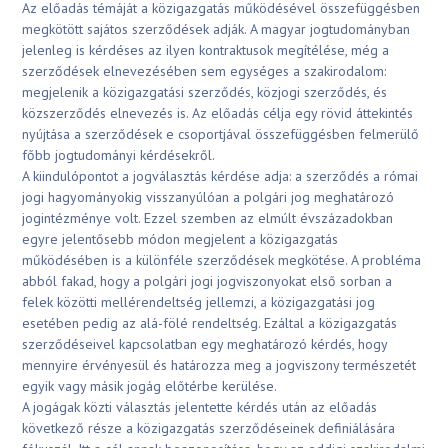
Az előadás témáját a közigazgatás működésével összefüggésben
megkötött sajátos szerződések adják. A magyar jogtudományban
jelenleg is kérdéses az ilyen kontraktusok megítélése, még a
szerződések elnevezésében sem egységes a szakirodalom:
megjelenik a közigazgatási szerződés, közjogi szerződés, és
közszerződés elnevezés is. Az előadás célja egy rövid áttekintés
nyújtása a szerződések e csoportjával összefüggésben felmerülő
főbb jogtudományi kérdésekről.
A kiindulópontot a jogválasztás kérdése adja: a szerződés a római
jogi hagyományokig visszanyúlóan a polgári jog meghatározó
jogintézménye volt. Ezzel szemben az elmúlt évszázadokban
egyre jelentősebb módon megjelent a közigazgatás
működésében is a különféle szerződések megkötése. A probléma
abból fakad, hogy a polgári jogi jogviszonyokat első sorban a
felek közötti mellérendeltség jellemzi, a közigazgatási jog
esetében pedig az alá-fölé rendeltség. Ezáltal a közigazgatás
szerződéseivel kapcsolatban egy meghatározó kérdés, hogy
mennyire érvényesül és határozza meg a jogviszony természetét
egyik vagy másik jogág előtérbe kerülése.
A jogágak közti választás jelentette kérdés után az előadás
következő része a közigazgatás szerződéseinek definiálására