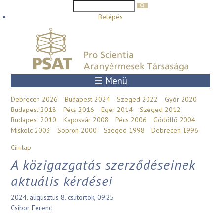
Keresés űrlap
Keresés
Ugrás a tartalomra
Belépés
☰ Menü
Debrecen 2026
Budapest 2024
Szeged 2022
Győr 2020
Budapest 2018
Pécs 2016
Eger 2014
Szeged 2012
Budapest 2010
Kaposvár 2008
Pécs 2006
Gödöllő 2004
Miskolc 2003
Sopron 2000
Szeged 1998
Debrecen 1996
Jelenlegi hely
Címlap
A közigazgatás szerződéseinek
aktuális kérdései
2024. augusztus 8. csütörtök, 09:25
Csibor Ferenc