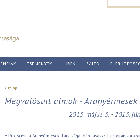
Keresés űr
Ugrás a tartalomra
Keresés
ENCIÁK
ESEMÉNYEK
HÍREK
SAJTÓ
ELÉRHETŐSÉ
Jelenlegi hely
Címlap
Megvalósult álmok - Aranyérmesek 
2013. május 3. - 2013. jún
A Pro Scientia Aranyérmesek Társasága idén tavasszal programsorozato