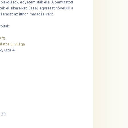
épiskolások, egyetemisták elé. A bemutatott
k el sikereiket. Ezzel egyrészt növeljük a
srészt az itthon maradás iránt.
oltak:
ft)
latos új világa
y utca 4.
 29.