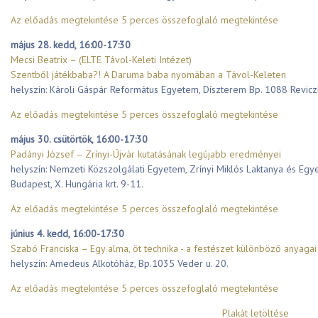
Az előadás megtekintése
5 perces összefoglaló megtekintése
május 28. kedd, 16:00-17:30
Mecsi Beatrix – (ELTE Távol-Keleti Intézet)
Szentből játékbaba?! A Daruma baba nyomában a Távol-Keleten
helyszín: Károli Gáspár Református Egyetem, Díszterem Bp. 1088 Reviczk
Az előadás megtekintése
5 perces összefoglaló megtekintése
május 30. csütörtök, 16:00-17:30
Padányi József – Zrínyi-Újvár kutatásának legújabb eredményei
helyszín: Nemzeti Közszolgálati Egyetem, Zrínyi Miklós Laktanya és E
Budapest, X. Hungária krt. 9-11.
Az előadás megtekintése
5 perces összefoglaló megtekintése
június 4. kedd, 16:00-17:30
Szabó Franciska – Egy alma, öt technika - a festészet különböző anyagai 
helyszín: Amedeus Alkotóház, Bp.1035 Veder u. 20.
Az előadás megtekintése
5 perces összefoglaló megtekintése
Plakát letöltése