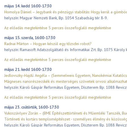
május 14. kedd 16:00-17:30
Homolya Dániel – Jegybank és pénzügyi stabilitás: Hogy kerül a gömböc
helyszín: Magyar Nemzeti Bank, Bp. 1054 Szabadság tér 8-9.
Az előadás megtekintése
5 perces összefoglaló megtekintése
május 15. szerda, 16:00-17:30
Radnai Márton – Hogyan készül egy tőzsdei robot?
helyszín: Ramasoft Adatszolgáltató és Informatikai Zrt. Bp. 1075 Károly 
Az előadás megtekintése
5 perces összefoglaló megtekintése
május 21. kedd 16:00-17:30
Jedlovszky-Hajdú Angéla – (Semmelweis Egyetem, Nanokémiai Kutatócs
Mágneses nanorészecskék és mesterséges szövetek orvosi alkalmazha
helyszín: Károli Gáspár Református Egyetem, Díszterem Bp. 1088 Reviczk
Az előadás megtekintése
5 perces összefoglaló megtekintése
május 23. csütörtök, 16:00-17:30
Vukoszávlyev Zorán – (BME Építészettörténeti és Műemléki Tanszék, Bu
Történeti és kortárs templomépítészet - személyes élmény és közösségi
helyszín: Károli Gáspár Református Egyetem, Díszterem Bp. 1088 Reviczk