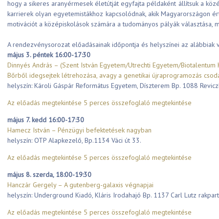
hogy a sikeres aranyérmesek életútját egyfajta példaként állítsuk a köz
karrierek olyan egyetemistákhoz kapcsolódnak, akik Magyarországon érté
motivációt a középiskolások számára a tudományos pályák választása, má
A rendezvénysorozat előadásainak időpontja és helyszínei az alábbiak v
május 3. péntek 16:00-17:30
Dinnyés András – (Szent István Egyetem/Utrechti Egyetem/Biotalentum K
Bőrből idegsejtek létrehozása, avagy a genetikai újraprogramozás csodá
helyszín: Károli Gáspár Református Egyetem, Díszterem Bp. 1088 Reviczk
Az előadás megtekintése
5 perces összefoglaló megtekintése
május 7. kedd 16:00-17:30
Hamecz István – Pénzügyi befektetések nagyban
helyszín: OTP Alapkezelő, Bp.1134 Váci út 33.
Az előadás megtekintése
5 perces összefoglaló megtekintése
május 8. szerda, 18:00-19:30
Hanczár Gergely – A gutenberg-galaxis végnapjai
helyszín: Underground Kiadó, Kláris Irodahajó Bp. 1137 Carl Lutz rakpart
Az előadás megtekintése
5 perces összefoglaló megtekintése