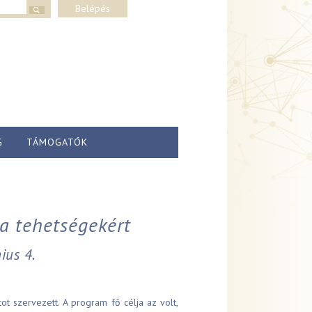
lap
Belépés
G
TÁMOGATÓK
a tehetségekért
ius 4.
t szervezett. A program fő célja az volt,