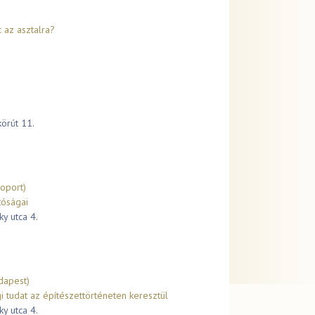
 az asztalra?
körút 11.
oport)
tóságai
y utca 4.
dapest)
 tudat az építészettörténeten keresztül
y utca 4.