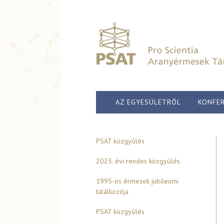
AZ EGYESÜLETRŐL
KONFER
PSAT közgyűlés
2025. évi rendes közgyűlés
1995-ös érmesek jubileumi
találkozója
PSAT közgyűlés