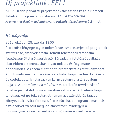
Új projektünk: FEL!
A PSAT újabb pályázati projekt megvalósításába kezd a Nemzeti
Tehetség Program támogatásával
FEL! a Pro Scientia
Aranyérmesekkel – Tudománnyal a FELelős társadalomért
címmel.
Hír időpontja
2015. október 28. szerda, 18:00
Projektünk lényege olyan tudományos ismeretterjesztő programok
szervezése, amelyek a fiatal felnőtt tehetségek társadalmi
felelősségvállalását segítik elő. Társadalmi felelősségvállalás
alatt ebben a kontextusban olyan tudatos és folyamatos
gondolkodás- és szemléletmódot, erőfeszítést és tevékenységet
értünk, melyben megnyilvánul az a tudat, hogy minden döntésünk
és cselekedetünk hatással van környezetünkre, a társadalom
tagjaira. A tudomány és a művészetek területén tevékenykedő
tehetséges fiatalok vonatkozásában azt szeretnénk elérni, hogy
tehetségüket ne tékozolják el, hanem azt szűkebb és tágabb
környezetük javára fordítsák. Projektünk hat alprogramja más-más
eszközökkel valósul meg, de alapvetően mindegyik a
tudománynak az önmagáért és a jövő generációiért felelős