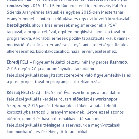
rendezvény
2015. 11. 19-én Budapesten: Dr. Jedlovszky Pál Pro
Scientia Aranyérmes társunk és egyben 2015-ben Mestertanár
Aranyéremmel kitüntetett
előadás
a és egy ezt követő
kerekasztal-
beszélgetés
, ahol a friss érmesek megismerkednek a PSAT
tagjaival, a projekt céljával, egyben meghívást kapnak a további
programokra. A korábbi érmesek pozitív tapasztalataikkal kívánnak
motivációt és akár karriertanácsokat nyújtani a tehetséges fiatalok
útkereséséhez, kibontakozásához, hazai érvényesüléséhez.
Ébredj FEL!
– Figyelemfelkeltő célzatú, néhány perces
flashmob
,
2016 elején. Célja a tudománynak a társadalmi
felelősségvállalásban játszott szerepére való figyelemfelhívás és
a jelen projekt további programjainak reklámozása.
Készülj FEL! (1-2.)
– Dr. Szabó Éva pszichológus a társadalmi
felelősségvállalás kérdéseiről tart
előadás
t és
workshop
ot
Szegeden, 2016 január-februárjában főként a fiatal felnőtt
korosztályba tartozó új aranyérmeseknek, illetve ezzel azonos
időben, címmel és hasonló tematikával társadalmi
felelősségvállalási
tréning
et is szervezünk a meghívottaknak
kommunikációs és érzékenyítő feladatokkal.