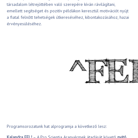
társadalom létrejöttében való szerepére kíván rávilágítani,
emellett segítséget és pozitív példákon keresztül motivációt nyújt
a fiatal felnőtt tehetségek útkereséséhez, kibontakozásához, hazai
érvényesüléséhez.
Programsorozatunk hat alprogramja a következő lesz:
Kalandra FEL!
– A Pro Scientia Aranyérmek átadását követő
nyitó