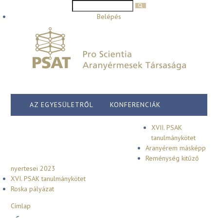
Keresés űrlap
Keresés
Ugrás a tartalomra
Belépés
AZ EGYESÜLETRŐL
KONFERENCIÁK
ESEMÉNYEK
HÍREK
SAJTÓ
XVII. PSAK
tanulmánykötet
Aranyérem másképp
ELÉRHETŐSÉG
TÁMOGATÓK
Reménység kitűző
nyertesei 2023
XVI. PSAK tanulmánykötet
Roska pályázat
Jelenlegi hely
Címlap