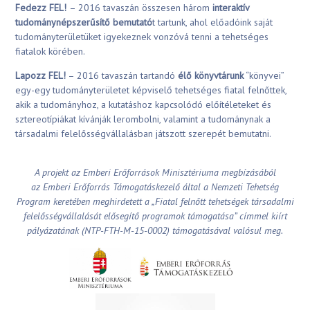
Fedezz FEL!
– 2016 tavaszán összesen három
interaktív
tudománynépszerűsítő bemutató
t tartunk, ahol előadóink saját
tudományterületüket igyekeznek vonzóvá tenni a tehetséges
fiatalok körében.
Lapozz FEL!
– 2016 tavaszán tartandó
élő könyvtárunk
“könyvei”
egy-egy tudományterületet képviselő tehetséges fiatal felnőttek,
akik a tudományhoz, a kutatáshoz kapcsolódó előítéleteket és
sztereotípiákat kívánják lerombolni, valamint a tudománynak a
társadalmi felelősségvállalásban játszott szerepét bemutatni.
A projekt az Emberi Erőforrások Minisztériuma megbízásából
az Emberi Erőforrás Támogatáskezelő által a Nemzeti Tehetség
Program keretében meghirdetett a „Fiatal felnőtt tehetségek társadalmi
felelősségvállalását elősegítő programok támogatása” címmel kiírt
pályázatának (NTP-FTH-M-15-0002) támogatásával valósul meg.