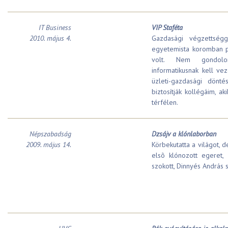
IT Business
VIP Staféta
2010. május 4.
Gazdasági végzettségg
egyetemista koromban p
volt. Nem gondolom
informatikusnak kell v
üzleti-gazdasági dönt
biztosítják kollégáim, a
térfélen.
Népszabadság
Dzsájv a klónlaborban
2009. május 14.
Körbekutatta a világot, d
elsõ klónozott egeret,
szokott, Dinnyés András 