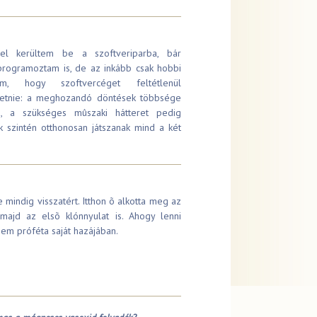
el kerültem be a szoftveriparba, bár
rogramoztam is, de az inkább csak hobbi
, hogy szoftvercéget feltétlenül
ezetnie: a meghozandó döntések többsége
és, a szükséges mûszaki hátteret pedig
kik szintén otthonosan játszanak mind a két
e mindig visszatért. Itthon õ alkotta meg az
 majd az elsõ klónnyulat is. Ahogy lenni
sem próféta saját hazájában.