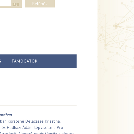
lap
Belépés
G
TÁMOGATÓK
orában
an Korsósné Delacasse Krisztina,
 és Hadházi Ádám képviselte a Pro
rsaságát. A beszélgetés témája a sikeres