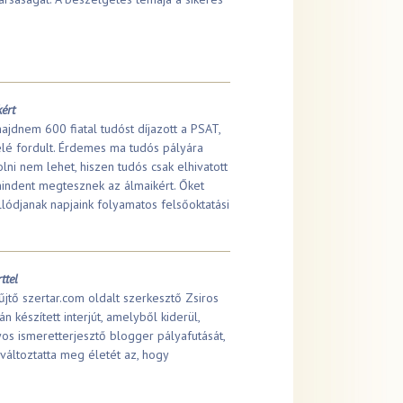
ért
majdnem 600 fiatal tudóst díjazott a PSAT,
elé fordult. Érdemes ma tudós pályára
lni nem lehet, hiszen tudós csak elhivatott
mindent megtesznek az álmaikért. Őket
allódjanak napjaink folyamatos felsőoktatási
ttel
jtő szertar.com oldalt szerkesztő Zsiros
n készített interjút, amelyből kiderül,
s ismeretterjesztő blogger pályafutását,
áltoztatta meg életét az, hogy