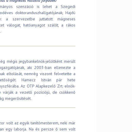
lmas a mágneses vasoxid folyadék?
ományos szenzáció is lehet a Szegedi
éves doktoranduszhallgatójának, Hajdú
e: a szervezetbe juttatott mágneses
et válogat, hatóanyagot szállít, a rákos
.
rég mégis jegybankelnök-jelöltként merült
gazgatójának, aki 2003-ban ellenezte a
ának eltolását, nemrég viszont felvetette a
hetőségét. Hamecz István pár hete
nyszférába. Az OTP Alapkezelő Zrt. elnök-
le várják a vezető pozíciójú, de csökkenő
ság megerősítését.
zor volt az egyik tanítómesterem, neki már
ban egy laborja. Na és persze ő sem volt