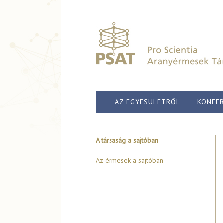
AZ EGYESÜLETRŐL
KONFER
A társaság a sajtóban
Az érmesek a sajtóban