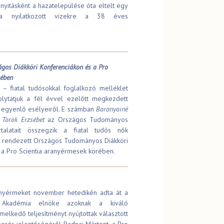
yitásként a hazatelepülése óta eltelt egy
ra nyilatkozott vizekre a 38 éves
zágos Diákköri Konferenciákon és a Pro
rében
 – fiatal tudósokkal foglalkozó melléklet
olytatjuk a fél évvel ezelőtt megkezdett
k egyenlő esélyeiről. E számban
Baranyainé
 Török Erzsébet
az Országos Tudományos
ztalatait összegzik a fiatal tudós nők
al rendezett Országos Tudományos Diákköri
 a Pro Scientia aranyérmesek körében.
ranyérmeket november hetedikén adta át a
Akadémia elnöke azoknak a kiváló
melkedő teljesítményt nyújtottak választott