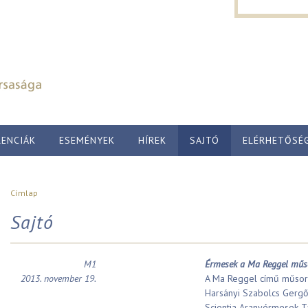
Keresés űr
Ugrás a tartalomra
Keresés
ENCIÁK
ESEMÉNYEK
HÍREK
SAJTÓ
ELÉRHETŐSÉ
Jelenlegi hely
Címlap
Sajtó
M1
Érmesek a Ma Reggel műs
2013. november 19.
A Ma Reggel című műsorb
Harsányi Szabolcs Gergő
Scientia Aranyérmesek Tá