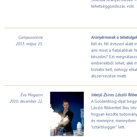
tehetséggondozás volt.
Campusonline
Aranyérmesek a tehetségek
2013. május 25.
Két és fél évtized alatt 
ami most a fiatalabbak f
készülni? Ezt megválaszo
emberekből lehet, akik 
biztatni kell, nehogy elk
átszervezése miatt.
Éva Magazin
Interjú Zsiros László Róber
2010. december 22.
A Goldenblog-díjat begyű
László Róberttel Bus Istvá
hogyan kezdte tudományo
és mennyire, mennyiben v
"sztárblogger" lett.