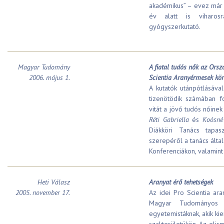
akadémikus” – evez már n
év alatt is viharos
gyógyszerkutató.
Magyar Tudomány
A fiatal tudós nők az Ors
2006. május 1.
Scientia Aranyérmesek kö
A kutatók utánpótlásával
tizenötödik számában f
vitát a jövő tudós nőine
Réti Gabriella
és
Koósné
Diákköri Tanács tapas
szerepéről a tanács ált
Konferenciákon, valamint
Heti Válasz
Aranyat érő tehetségek
2005. november 17.
Az idei Pro Scientia a
Magyar Tudományos 
egyetemistáknak, akik kie