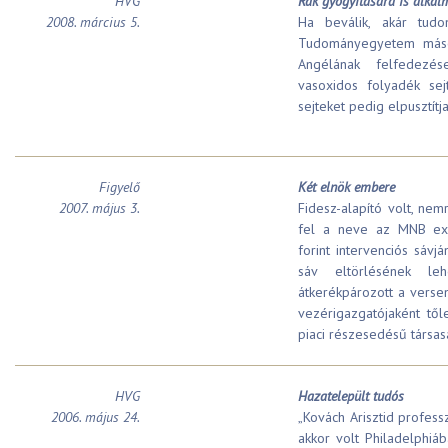
HVG
Rák gyógyítására is alka
2008. március 5.
Ha beválik, akár tud
Tudományegyetem másod
Angélának felfedezés
vasoxidos folyadék sejt
sejteket pedig elpusztítja
Figyelő
Két elnök embere
2007. május 3.
Fidesz-alapító volt, nem
fel a neve az MNB exi
forint intervenciós sávj
sáv eltörlésének le
átkerékpározott a verse
vezérigazgató­jaként tő
piaci részesedésű társa
HVG
Hazatelepült tudós
2006. május 24.
„Kovách Arisztid profess
akkor volt Philadelphiá