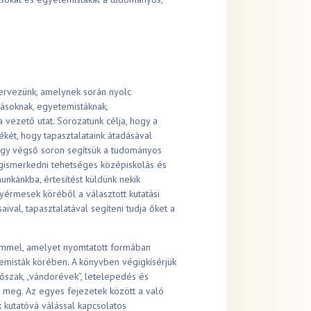
ervezünk, amelynek során nyolc
lásoknak, egyetemistáknak,
 vezető utat. Sorozatunk célja, hogy a
ékét, hogy tapasztalataink átadásával
, így végső soron segítsük a tudományos
egismerkedni tehetséges középiskolás és
nkánkba, értesítést küldünk nekik
yérmesek köréből a választott kutatási
ival, tapasztalatával segíteni tudja őket a
mmel, amelyet nyomtatott formában
emisták körében. A könyvben végigkísérjük
dőszak, „vándorévek”, letelepedés és
 meg. Az egyes fejezetek között a való
 kutatóvá válással kapcsolatos