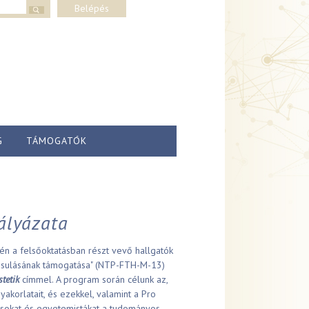
lap
Belépés
G
TÁMOGATÓK
pályázata
n a felsőoktatásban részt vevő hallgatók
osulásának támogatása" (NTP-FTH-M-13)
stetik
címmel. A program során célunk az,
akorlatait, és ezekkel, valamint a Pro
lásokat és egyetemistákat a tudományos,