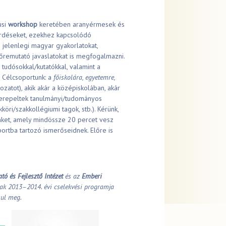
usi
workshop
keretében aranyérmesek és
érdéseket, ezekhez kapcsolódó
s jelenlegi magyar gyakorlatokat,
lőremutató javaslatokat is megfogalmazni.
 tudósokkal/kutatókkal, valamint a
 Célcsoportunk: a
főiskolára, egyetemre,
atot), akik akár a középiskolában, akár
zerepeltek tanulmányi/tudományos
köri/szakkollégiumi tagok, stb.). Kérünk,
ket, amely mindössze 20 percet vesz
portba tartozó ismerőseidnek. Előre is
tó és Fejlesztő Intézet
és az
Emberi
ak 2013–2014. évi cselekvési programja
sul meg.