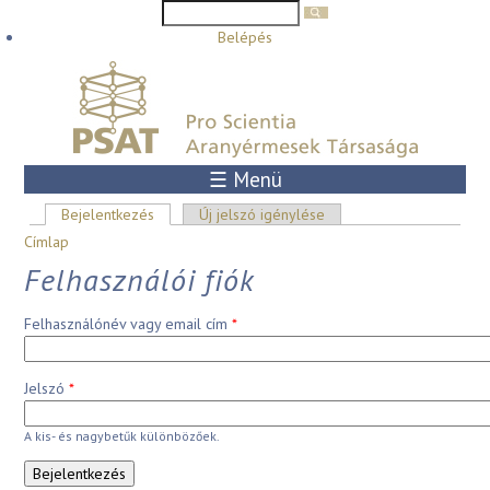
Keresés űrlap
Keresés
Ugrás a tartalomra
Belépés
☰ Menü
Elsődleges fülek
Bejelentkezés
(aktív fül)
Új jelszó igénylése
Jelenlegi hely
Címlap
Felhasználói fiók
Felhasználónév vagy email cím
*
Jelszó
*
A kis- és nagybetűk különbözőek.