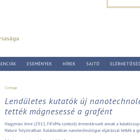
Keresés űr
Ugrás a tartalomra
Keresés
ENCIÁK
ESEMÉNYEK
HÍREK
SAJTÓ
ELÉRHETŐSÉ
Jelenlegi hely
Címlap
Lendületes kutatók új nanotechnoló
tették mágnesessé a grafént
Hagymási Imre (2011, FiFöMa szekció) érmestársunk annak a kutatócsopor
Nature folyóiratban. Kutatásukban nanotechnológiai eljárással tették a