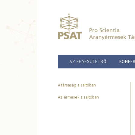
AZ EGYESÜLETRŐL
KONFER
A társaság a sajtóban
Az érmesek a sajtóban