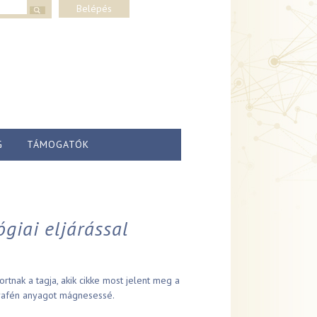
lap
Belépés
G
TÁMOGATÓK
giai eljárással
tnak a tagja, akik cikke most jelent meg a
 grafén anyagot mágnesessé.