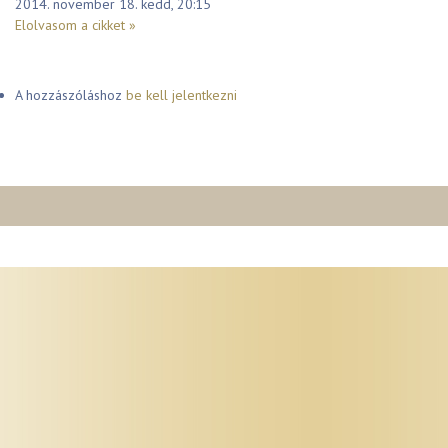
2014. november 18. kedd, 20:15
Elolvasom a cikket »
A hozzászóláshoz
be kell jelentkezni