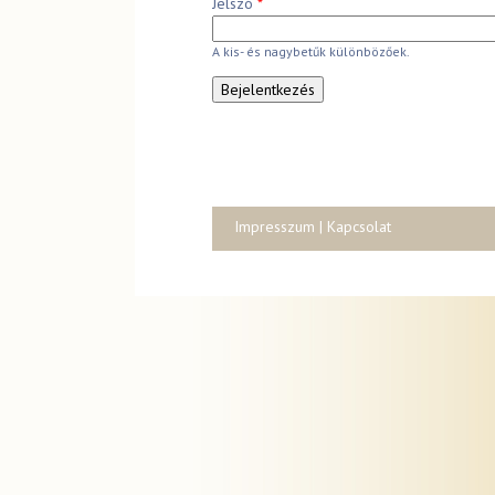
Jelszó
*
A kis- és nagybetűk különbözőek.
Impresszum
|
Kapcsolat