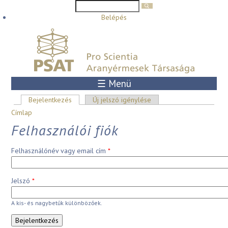
Keresés űrlap
Keresés
Ugrás a tartalomra
Belépés
☰ Menü
Elsődleges fülek
Bejelentkezés
(aktív fül)
Új jelszó igénylése
Jelenlegi hely
Címlap
Felhasználói fiók
Felhasználónév vagy email cím
*
Jelszó
*
A kis- és nagybetűk különbözőek.